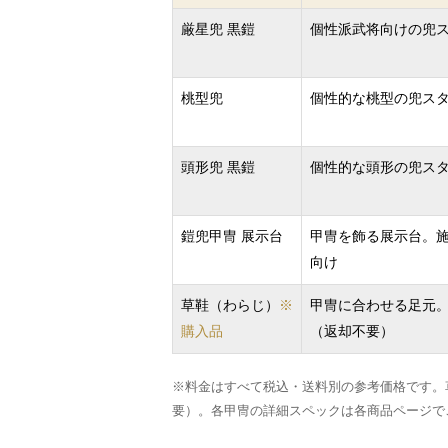
厳星兜 黒鎧
個性派武将向けの兜
桃型兜
個性的な桃型の兜ス
頭形兜 黒鎧
個性的な頭形の兜ス
鎧兜甲冑 展示台
甲冑を飾る展示台。
向け
草鞋（わらじ）
※
甲冑に合わせる足元
購入品
（返却不要）
※料金はすべて税込・送料別の参考価格です。
要）。各甲冑の詳細スペックは各商品ページで