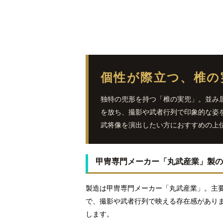
個性が際立つ、椎の
独特の兜形を持つ「椎の実兜」。並み
を放ち、撮影や武者行列で印象的な姿
武将像を演出したい方におすすめの上
甲冑専門メーカー「丸武産業」製の
製造は甲冑専門メーカー「丸武産業」。主
で、撮影や武者行列で映える存在感があり
します。