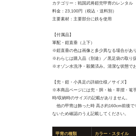
カテゴリー：戦国武将鎧兜甲冑のレンタル
料金：23,100円（税込・送料別）
主要素材：主要部分に鉄を使用
【付属品】
軍配・鎧直垂（上下）
※鎧直垂の色は画像と多少異なる場合があ
※わらじは購入品（別途）／黒足袋の取り
※オゾン水洗浄・殺菌済み。清潔な状態で
【兜・鎧・小具足の詳細仕様／サイズ】
※本商品ページには兜・胴・袖・草摺・篭
時/収納時のサイズの記載がありません。
他の甲冑は飾った時 高さ約160cm前後
ないため確認のうえ記載してください。
甲冑の種類
カラー・スタイル