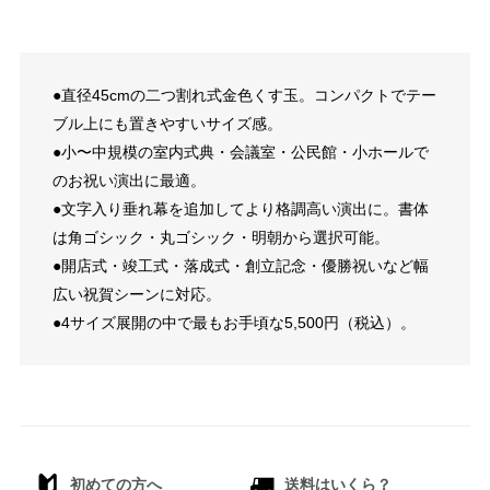
●直径45cmの二つ割れ式金色くす玉。コンパクトでテー
ブル上にも置きやすいサイズ感。
●小〜中規模の室内式典・会議室・公民館・小ホールで
のお祝い演出に最適。
●文字入り垂れ幕を追加してより格調高い演出に。書体
は角ゴシック・丸ゴシック・明朝から選択可能。
●開店式・竣工式・落成式・創立記念・優勝祝いなど幅
広い祝賀シーンに対応。
●4サイズ展開の中で最もお手頃な5,500円（税込）。
初めての方へ
送料はいくら？