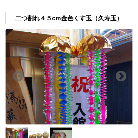
二つ割れ４５cm金色くす玉（久寿玉）