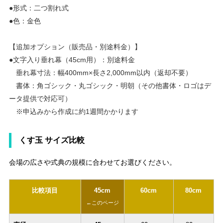
●形式：二つ割れ式
●色：金色
【追加オプション（販売品・別途料金）】
●文字入り垂れ幕（45cm用）：別途料金
垂れ幕寸法：幅400mm×長さ2,000mm以内（返却不要）
書体：角ゴシック・丸ゴシック・明朝（その他書体・ロゴはデ
ータ提供で対応可）
※申込みから作成に約1週間かかります
くす玉 サイズ比較
会場の広さや式典の規模に合わせてお選びください。
比較項目
45cm
60cm
80cm
←このページ