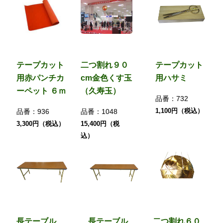
テープカット
二つ割れ９０
テープカット
用赤パンチカ
cm金色くす玉
用ハサミ
ーペット ６ｍ
（久寿玉）
品番：
732
1,100円（税込）
品番：
936
品番：
1048
3,300円（税込）
15,400円（税
込）
長テーブル
長テーブル
二つ割れ６０