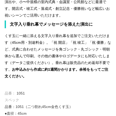
演出や、小〜中規模の室内式典・会議室・公民館などに最適で
す。開店式・竣工式・落成式・創立記念・優勝祝いなど幅広いお
祝いシーンでご活用いただけます。
文字入り垂れ幕でメッセージを添えた演出に
くす玉に一緒に添える文字入り垂れ幕を追加でご注文いただけま
す（45cm用・別途料金）。「祝 開店」「祝 竣工」「祝 優勝」な
ど、式典に合わせたメッセージを角ゴシック・丸ゴシック・明朝
体から選んで印刷。その他の書体やロゴデータにも対応いたしま
す（データご提供ください）。垂れ幕は販売品のため返却不要で
す。
お申込みから作成に約1週間かかります。余裕をもってご注
文ください。
品番：
1051
スペック
品番：1051（二つ割れ45cm金色くす玉）
●直径：45cm