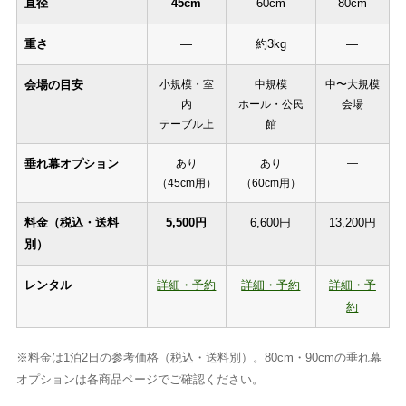
直径
45cm
60cm
80cm
重さ
—
約3kg
—
会場の目安
小規模・室
中規模
中〜大規模
内
ホール・公民
会場
テーブル上
館
垂れ幕オプション
あり
あり
—
（45cm用）
（60cm用）
料金（税込・送料
5,500円
6,600円
13,200円
別）
レンタル
詳細・予約
詳細・予約
詳細・予
約
※料金は1泊2日の参考価格（税込・送料別）。80cm・90cmの垂れ幕
オプションは各商品ページでご確認ください。