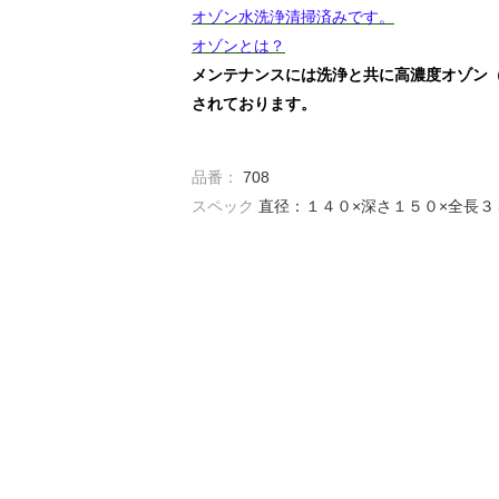
オゾン水洗浄清掃済みです。
オゾンとは？
メンテナンスには洗浄と共に高濃度オゾン
されております。
品番：
708
スペック
直径：１４０×深さ１５０×全長３