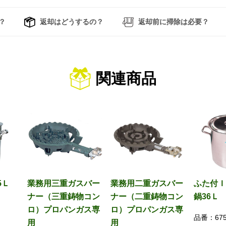
？
返却はどうするの？
返却前に掃除は必要？
関連商品
5Ｌ
業務用三重ガスバー
業務用二重ガスバー
ふた付Ｉ
ナー（三重鋳物コン
ナー（二重鋳物コン
鍋36Ｌ
ロ）プロパンガス専
ロ）プロパンガス専
品番：
67
用
用