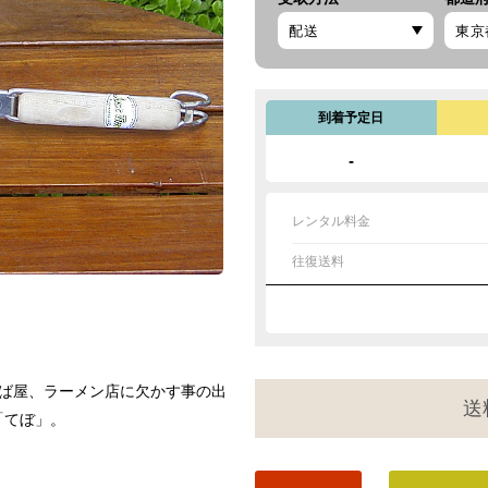
到着予定日
-
レンタル料金
往復送料
そば屋、ラーメン店に欠かす事の出
送
「てぼ」。