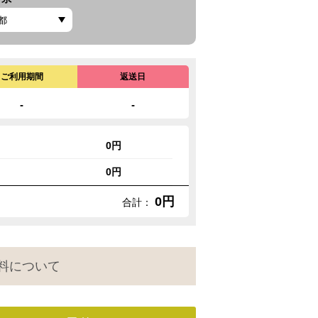
ご利用期間
返送日
-
-
0円
0円
0円
合計：
料について