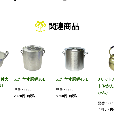
関連商品
段付大
ふた付寸胴鍋36L
ふた付寸胴鍋45Ｌ
8リット
4Ｌ
トやかん
品番：
605
品番：
606
かん）
2,420円（税込）
3,300円（税込）
品番：
60
990円（