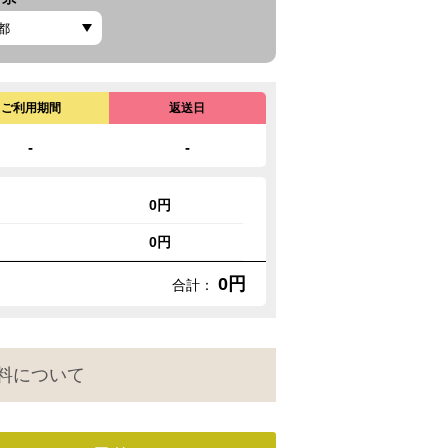
ご利用期間
返送日
-
-
0円
0円
0円
合計：
料について