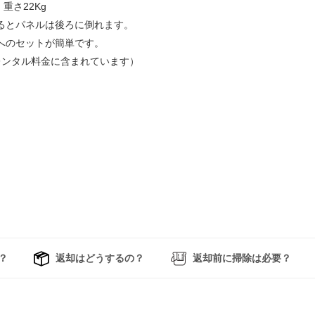
m 重さ22Kg
るとパネルは後ろに倒れます。
へのセットが簡単です。
レンタル料金に含まれています）
？
返却はどうするの？
返却前に掃除は必要？