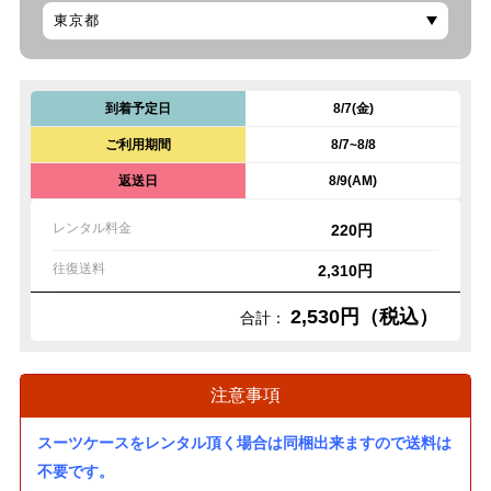
到着予定日
8/7(金)
ご利用期間
8/7~8/8
返送日
8/9(AM)
レンタル料金
220円
往復送料
2,310円
2,530円（税込）
合計：
注意事項
スーツケースをレンタル頂く場合は同梱出来ますので送料は
不要です。