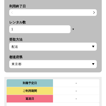
利用終了日
レンタル数
受取方法
都道府県
到着予定日
-
ご利用期間
-
返送日
-