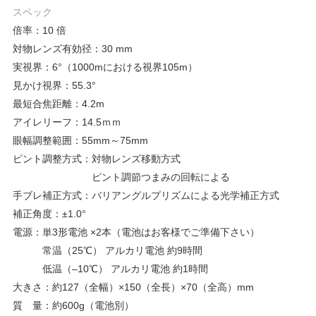
スペック
倍率：10 倍
対物レンズ有効径：30 mm
実視界：6°（1000mにおける視界105m）
見かけ視界：55.3°
最短合焦距離：4.2m
アイレリーフ：14.5ｍｍ
眼幅調整範囲：55mm～75mm
ピント調整方式：対物レンズ移動方式
ピント調節つまみの回転による
手ブレ補正方式：バリアングルプリズムによる光学補正方式
補正角度：±1.0°
電源：単3形電池 ×2本（電池はお客様でご準備下さい）
常温（25℃） アルカリ電池 約9時間
低温（–10℃） アルカリ電池 約1時間
大きさ：約127（全幅）×150（全長）×70（全高）mm
質 量：約600g（電池別）