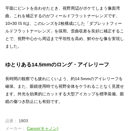
平面にピントを合わせたとき、視野周辺がボケてしまう像面湾
曲。これを補正するのがフィールドフラットナーレンズです。
10×30 IS IIは、このレンズを2枚構成にした「ダブレットフィー
ルドフラットナーレンズ」を採用。歪曲収差を良好に補正するこ
とで、視野中心から周辺まで平坦性を高め、鮮やかな像を実現し
ました。
ゆとりある14.5mmのロング・アイレリーフ
長時間の観察でも疲れにくいよう、約14.5mmのアイレリーフを
確保。また、眼鏡使用時でも視野全体をケラれることなく見渡せ
ます。外光を効果的にカットする大型アイカップを標準装備。眼
鏡の傷つき防止にも有効です。
品番：
1803
メーカー：
Canon(キャノン)