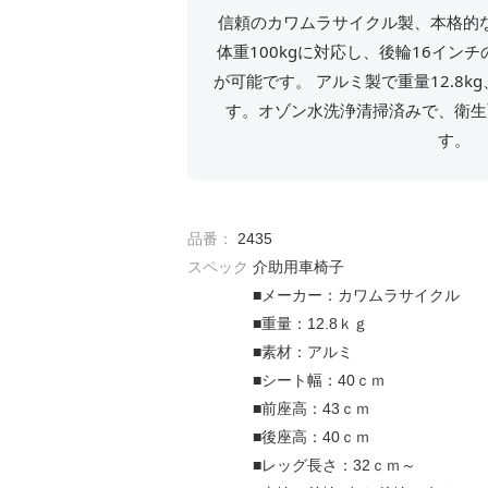
信頼のカワムラサイクル製、本格的
体重100kgに対応し、後輪16イン
が可能です。 アルミ製で重量12.8
す。オゾン水洗浄清掃済みで、衛生
す。
品番：
2435
スペック
介助用車椅子
■メーカー：カワムラサイクル
■重量：12.8ｋｇ
■素材：アルミ
■シート幅：40ｃｍ
■前座高：43ｃｍ
■後座高：40ｃｍ
■レッグ長さ：32ｃｍ～