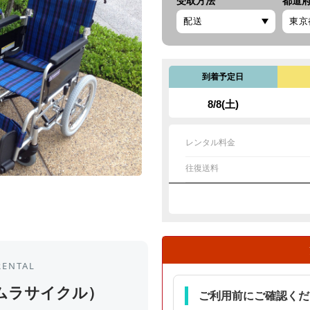
受取方法
都道
到着予定日
8/8(土)
レンタル料金
往復送料
RENTAL
ムラサイクル）
ご利用前にご確認くだ