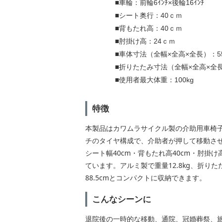
■車輪：前輪6ｲﾝﾁ×後輪16ｲﾝﾁ
■シート奥行：40ｃｍ
■背もたれ高：40ｃｍ
■肘掛け高：24ｃｍ
■車体寸法（全幅×全高×全長）：55×8
■折りたたみ寸法（全幅×全高×全長）：
■使用者最大体重：100kg
特徴
本製品はカワムラサイクル製の介助用車椅子
チのタイヤ構成で、介助者が押して移動さ
シート幅40cm・背もたれ高40cm・肘掛け
ています。アルミ製で重量12.8kg、折りた
88.5cmとコンパクトに収納できます。
こんなシーンに
退院後の一時的な移動、通院、冠婚葬祭、