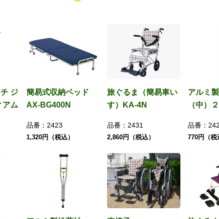
チ ジ
簡易式収納ベッド
旅ぐるま（簡易車い
アルミ製
ィアム
AX-BG400N
す）KA-4N
（中）２
品番：
2423
品番：
2431
品番：
24
1,320円（税込）
2,860円（税込）
770円（