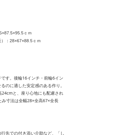
7.5×95.5ｃｍ
28×67×88.5ｃｍ
です。後輪16インチ・前輪6イン
せるのに適した安定感のある作り。
高24cmと、座り心地にも配慮され
たみ寸法は全幅28×全高67×全長
旅行先での付き添い介助など、「し