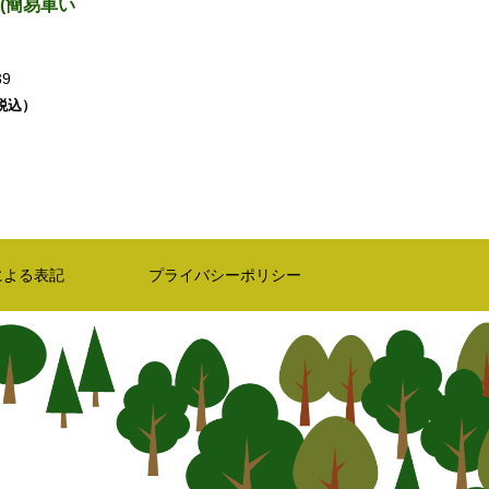
(簡易車い
39
（税込）
による表記
プライバシーポリシー