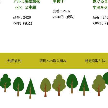
杖
アルミ製松葉杖
車椅子
旅ぐるま
（小）２本組
す)KA-6
品番：
2437
2,640円（税込）
品番：
2428
品番：
24
770円（税込）
2,860円
ご利用規約
環境への取り組み
特定商取引法