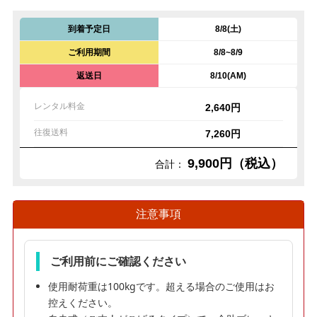
到着予定日
8/8(土)
ご利用期間
8/8~8/9
返送日
8/10(AM)
レンタル料金
2,640円
往復送料
7,260円
9,900円（税込）
合計：
注意事項
ご利用前にご確認ください
使用耐荷重は100kgです。超える場合のご使用はお
控えください。