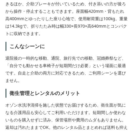
きるほか、介助ブレーキが付いているため、付き添いの方が後ろ
から操作・停止することもできます。座面幅420mm・背もたれ
高400mmとゆったりした座り心地で、使用耐荷重は100kg。重量
は14.3kgで、折りたたみ時は幅330×長970×高640mmとコンパク
トに収納できます。
こんなシーンに
退院後の一時的な移動、通院、旅行先での移動、冠婚葬祭など、
「自分でも動かせる車椅子が短期間だけ必要」という場面に最適
です。自走と介助の両方に対応できるため、ご利用シーンを選び
ません。
衛生管理とレンタルのメリット
オゾン水洗浄清掃を施した状態でお届けするため、衛生面が気に
なる介護用品も安心してご利用いただけます。短期間しか使わな
いものを購入せずに済み、保管場所や費用のムダもありません。
返却は汚れたままでOK。他のレンタル品とまとめれば送料も抑え