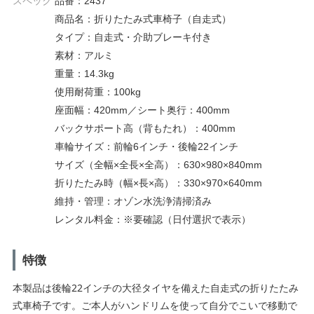
スペック
品番：2437
商品名：折りたたみ式車椅子（自走式）
タイプ：自走式・介助ブレーキ付き
素材：アルミ
重量：14.3kg
使用耐荷重：100kg
座面幅：420mm／シート奥行：400mm
バックサポート高（背もたれ）：400mm
車輪サイズ：前輪6インチ・後輪22インチ
サイズ（全幅×全長×全高）：630×980×840mm
折りたたみ時（幅×長×高）：330×970×640mm
維持・管理：オゾン水洗浄清掃済み
レンタル料金：※要確認（日付選択で表示）
特徴
本製品は後輪22インチの大径タイヤを備えた自走式の折りたたみ
式車椅子です。ご本人がハンドリムを使って自分でこいで移動で