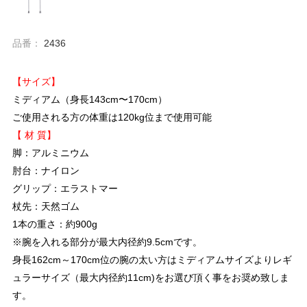
品番：
2436
【サイズ】
ミディアム（身長143cm〜170cm）
ご使用される方の体重は120kg位まで使用可能
【 材 質】
脚：アルミニウム
肘台：ナイロン
グリップ：エラストマー
杖先：天然ゴム
1本の重さ：約900g
※腕を入れる部分が最大内径約9.5cmです。
身長162cm～170cm位の腕の太い方はミディアムサイズよりレギ
ュラーサイズ（最大内径約11cm)をお選び頂く事をお奨め致しま
す。