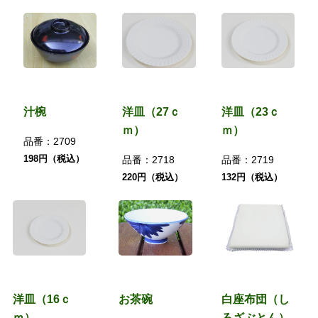
汁椀
洋皿（27ｃ
洋皿（23ｃ
ｍ）
ｍ）
品番：
2709
198円（税込）
品番：
2718
品番：
2719
220円（税込）
132円（税込）
洋皿（16ｃ
お茶碗
白座布団（し
ｍ）
ろざぶとん）