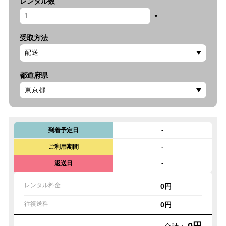
レンタル数
受取方法
都道府県
到着予定日
-
ご利用期間
-
返送日
-
レンタル料金
0円
往復送料
0円