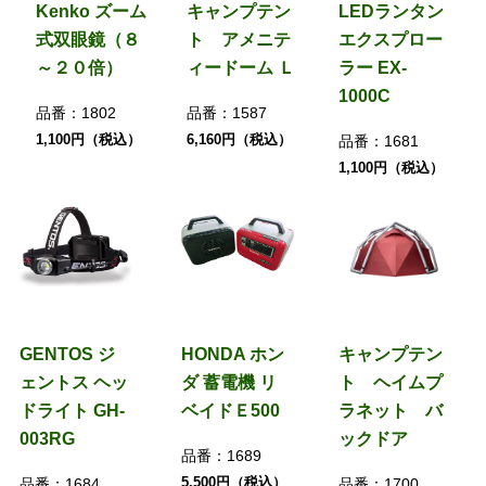
Kenko ズーム
キャンプテン
LEDランタン
式双眼鏡（８
ト アメニテ
エクスプロー
～２０倍）
ィードーム Ｌ
ラー EX-
1000C
品番：
1802
品番：
1587
1,100円（税込）
6,160円（税込）
品番：
1681
1,100円（税込）
GENTOS ジ
HONDA ホン
キャンプテン
ェントス ヘッ
ダ 蓄電機 リ
ト ヘイムプ
ドライト GH-
ベイドＥ500
ラネット バ
003RG
ックドア
品番：
1689
5,500円（税込）
品番：
1684
品番：
1700