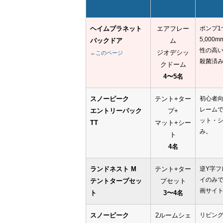
ヘイムプラネット
エアフレー
ポンプ1
5,00
バックドア
ム
性の高
ジオデシッ
←このページ
殺菌済
クドーム
4〜5名
スノーピーク
テント+ター
初心者
レーム
エントリーパック
プ+
ット・
TT
マット+シー
み。
ト
4名
ランドネスト M
テント+ター
逆Y字フ
イのみ
テントタープセッ
プセット
画サイト
ト
3〜4名
スノーピーク
2ルームシェ
リビング