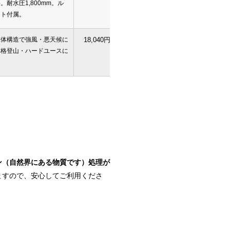
。耐水圧1,800mm。ル
ート付属。
球体構造で強風・悪天候に
18,040円
予約
本格登山・ハードユースに
。
ン（自然界にある物質です）処理が
ますので、安心してご利用くださ