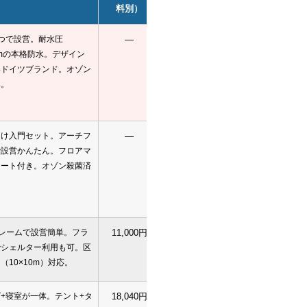
料別）
つで設営。耐水圧
—
予約
0mmの本格防水。デザイン
いドイツブランド。オゾン
み。
向け入門セット。アーチフ
—
予約
で設営かんたん。フロアマ
シート付き。オゾン殺菌済
レームで設営簡単。フラ
11,000円
予約
でシェルター利用も可。区
（10×10m）対応。
+寝室が一体。テント+タ
18,040円
予約