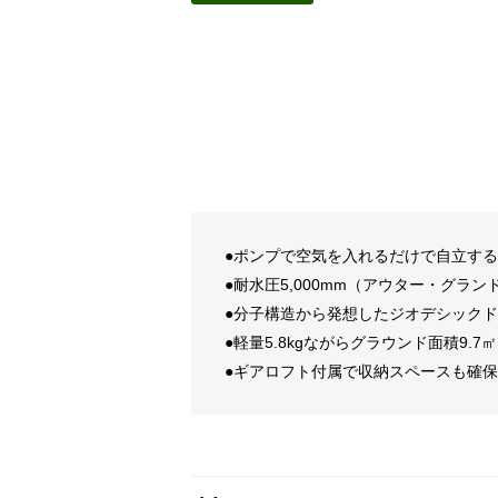
●ポンプで空気を入れるだけで自立す
●耐水圧5,000mm（アウター・グラ
●分子構造から発想したジオデシック
●軽量5.8kgながらグラウンド面積9.
●ギアロフト付属で収納スペースも確