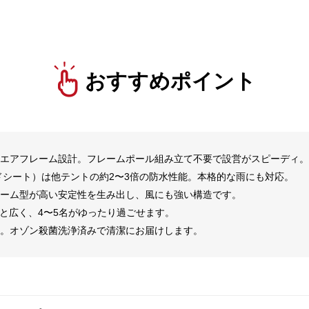
おすすめポイント
るエアフレーム設計。フレームポール組み立て不要で設営がスピーディ。
ンドシート）は他テントの約2〜3倍の防水性能。本格的な雨にも対応。
ドーム型が高い安定性を生み出し、風にも強い構造です。
7㎡と広く、4〜5名がゆったり過ごせます。
保。オゾン殺菌洗浄済みで清潔にお届けします。