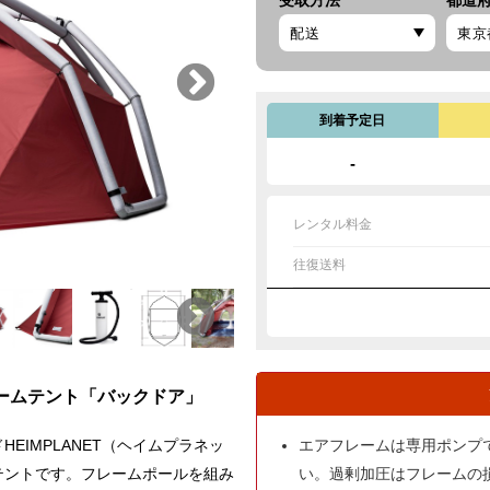
受取方法
都道
到着予定日
-
レンタル料金
往復送料
ームテント「バックドア」
エアフレームは専用ポンプ
EIMPLANET（ヘイムプラネッ
い。過剰加圧はフレームの
テントです。フレームポールを組み