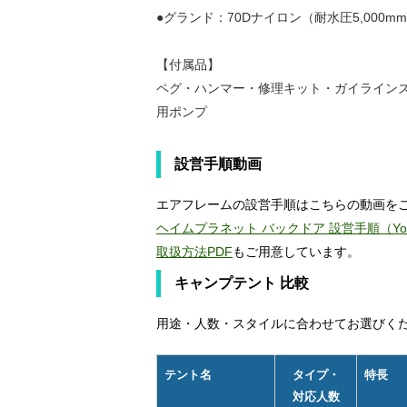
●グランド：70Dナイロン（耐水圧5,000m
【付属品】
ペグ・ハンマー・修理キット・ガイライン
用ポンプ
設営手順動画
エアフレームの設営手順はこちらの動画を
ヘイムプラネット バックドア 設営手順（You
取扱方法PDF
もご用意しています。
キャンプテント 比較
用途・人数・スタイルに合わせてお選びく
テント名
タイプ・
特長
対応人数