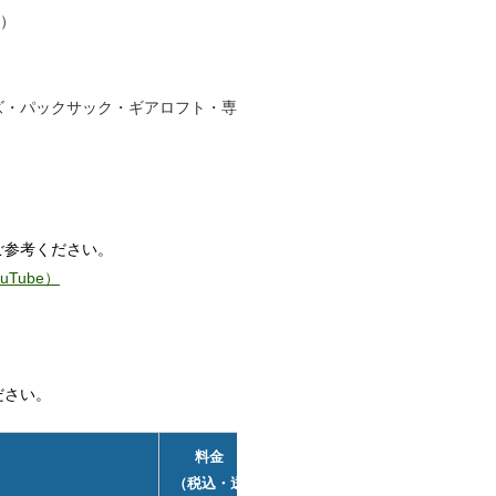
m）
ズ・パックサック・ギアロフト・専
ご参考ください。
Tube）
ださい。
料金
詳細
（税込・送