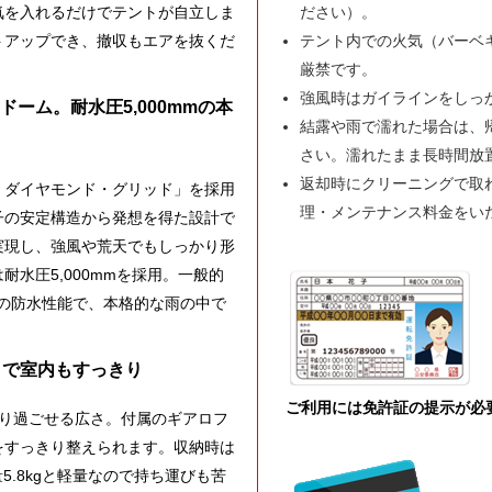
ださい）。
気を入れるだけでテントが自立しま
テント内での火気（バーベ
トアップでき、撤収もエアを抜くだ
厳禁です。
強風時はガイラインをしっ
ーム。耐水圧5,000mmの本
結露や雨で濡れた場合は、
さい。濡れたまま長時間放
返却時にクリーニングで取
・ダイヤモンド・グリッド」を採用
理・メンテナンス料金をい
子の安定構造から発想を得た設計で
実現し、強風や荒天でもしっかり形
水圧5,000mmを採用。一般的
3倍の防水性能で、本格的な雨の中で
きで室内もすっきり
ご利用には免許証の提示が必
たり過ごせる広さ。付属のギアロフ
をすっきり整えられます。収納時は
量5.8kgと軽量なので持ち運びも苦