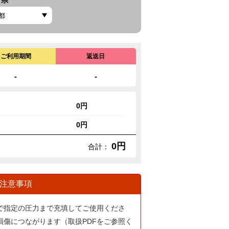
府県
ご利用期間
返送日
-
-
0円
0円
0円
合計：
注意事項
で指定の圧力まで充填してご使用くださ
損傷につながります（取扱PDFをご参照く