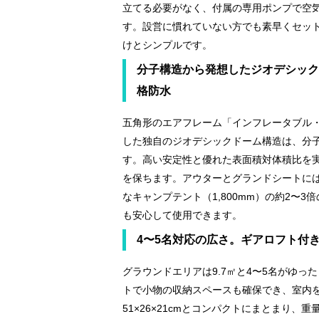
立てる必要がなく、付属の専用ポンプで空
す。設営に慣れていない方でも素早くセッ
けとシンプルです。
分子構造から発想したジオデシックド
格防水
五角形のエアフレーム「インフレータブル
した独自のジオデシックドーム構造は、分
す。高い安定性と優れた表面積対体積比を
を保ちます。アウターとグランドシートには耐
なキャンプテント（1,800mm）の約2〜
も安心して使用できます。
4〜5名対応の広さ。ギアロフト付
グラウンドエリアは9.7㎡と4〜5名がゆっ
トで小物の収納スペースも確保でき、室内
51×26×21cmとコンパクトにまとまり、重