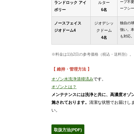
ープ不要
ランドロック アイ
ルター
ーフシ
ボリー
6名
ノースフェイス
ジオデシッ
独自の
強い。
ジオドーム4
クドーム
も対応
4名
※料金は1泊2日の参考価格（税込・送料別）。
【 維持・管理方法 】
オゾン水洗浄清掃済み
です。
オゾンとは？
メンテナンスには洗浄と共に、高濃度オゾ
施されております。
清潔な状態でお届けし
い。
取扱方法(PDF)