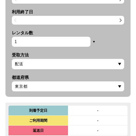
利用終了日
レンタル数
受取方法
都道府県
到着予定日
-
ご利用期間
-
返送日
-