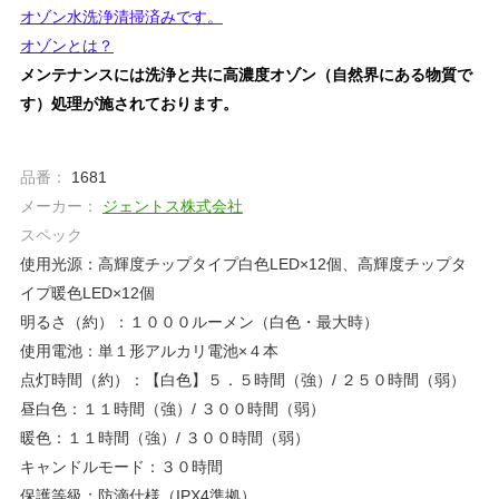
オゾン水洗浄清掃済みです。
オゾンとは？
メンテナンスには洗浄と共に高濃度オゾン（自然界にある物質で
す）処理が施されております。
品番：
1681
メーカー：
ジェントス株式会社
スペック
使用光源：高輝度チップタイプ白色LED×12個、高輝度チップタ
イプ暖色LED×12個
明るさ（約）：１０００ルーメン（白色・最大時）
使用電池：単１形アルカリ電池×４本
点灯時間（約）：【白色】５．５時間（強）/ ２５０時間（弱）
昼白色：１１時間（強）/ ３００時間（弱）
暖色：１１時間（強）/ ３００時間（弱）
キャンドルモード：３０時間
保護等級：防滴仕様（IPX4準拠）