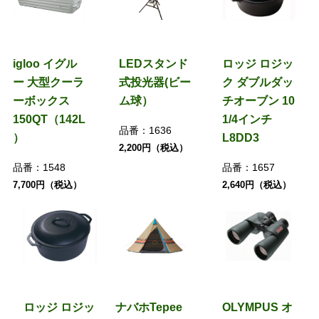
igloo イグル
LEDスタンド
ロッジ ロジッ
ー 大型クーラ
式投光器(ビー
ク ダブルダッ
ーボックス
ム球）
チオーブン 10
150QT（142L
1/4インチ
品番：
1636
）
L8DD3
2,200円（税込）
品番：
1548
品番：
1657
7,700円（税込）
2,640円（税込）
ロッジ ロジッ
ナバホTepee
OLYMPUS オ