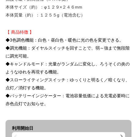
本体サイズ（約）：φ１２９×２４６mm
本体質量（約）：１２５５g（電池含む）
【 商品特徴 】
◆3色調色機能：白色・昼白色・暖色に光の色を変更できる。
◆調光機能：ダイヤルスイッチを回すことで、弱～強まで無段階
に調光可能。
◆キャンドルモード：光量がランダムに変化し、ろうそくの炎の
ようなゆれを再現する機能。
◆スローライティングスイッチ：ゆっくりと明るく／暗くなり、
点灯／消灯する機能。
◆バッテリーインジケーター：電池容量低価による充電必要時に
赤色点灯でお知らせ。
利用開始日