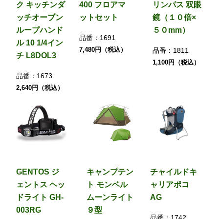
ク キッチンダ
400 フロアマ
リンパス 双眼
ッチオーブン
ットセット
鏡（１０倍×
ループハンド
５０mm）
品番：
1691
ル 10 1/4イン
7,480円（税込）
品番：
1811
チ L8DOL3
1,100円（税込）
品番：
1673
2,640円（税込）
GENTOS ジ
キャンプテン
チャイルドキ
ェントス ヘッ
ト モンベル
ャリアポコ
ドライト GH-
ムーンライト
AG
003RG
９型
品番：
1742