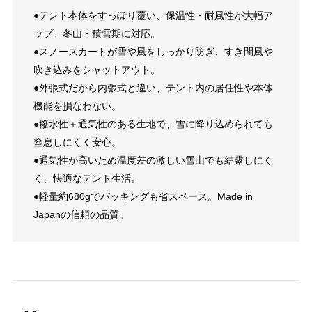
●テント本体をすっぽり覆い、保温性・耐風性が大幅ア
ップ。冬山・積雪期に対応。
●スノースカートが雪や風をしっかり防ぎ、すき間風や
吹き込みをシャットアウト。
●外張式だから内張式と違い、テント内の居住性や本体
機能を損なわない。
●撥水性＋通気性のある生地で、雪に降り込められても
窒息しにくく安心。
●通気性が高いため温度差の激しい雪山でも結露しにく
く、快適なテント生活。
●軽量約680gでパッキングも省スペース。Made in
Japanの信頼の品質。