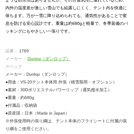
内外の温度差が激しい雪山でも結露しにくく、テント内を快適に
保ちます。万が一雪に降り込められても、通気性があることで窒
息を防げる安心設計です。重量は約680gと軽量で、冬季装備のパ
ッキングにもやさしい一張りです。
品番：
1769
メーカー：
Dunlop（ダンロップ）
スペック
メーカー：Dunlop（ダンロップ）
●用途：VS-20テント本体用 外張（積雪期用・オプション）
●素材：30Dポリエステルパワーリップ（通気撥水加工）
●重量：約680g
●付属品：収納袋
●原産国：日本（Made in Japan）
※外張使用時の張り綱は、テント本体のフライシートに付属の張
り綱をご使用ください。