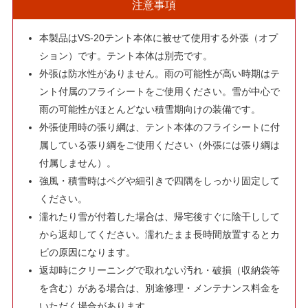
注意事項
本製品はVS-20テント本体に被せて使用する外張（オプ
ション）です。テント本体は別売です。
外張は防水性がありません。雨の可能性が高い時期はテ
ント付属のフライシートをご使用ください。雪が中心で
雨の可能性がほとんどない積雪期向けの装備です。
外張使用時の張り綱は、テント本体のフライシートに付
属している張り綱をご使用ください（外張には張り綱は
付属しません）。
強風・積雪時はペグや細引きで四隅をしっかり固定して
ください。
濡れたり雪が付着した場合は、帰宅後すぐに陰干しして
から返却してください。濡れたまま長時間放置するとカ
ビの原因になります。
返却時にクリーニングで取れない汚れ・破損（収納袋等
を含む）がある場合は、別途修理・メンテナンス料金を
いただく場合があります。