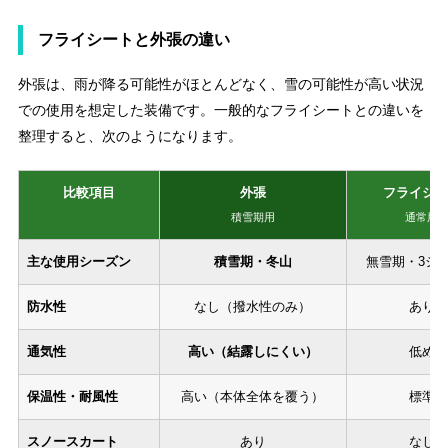
フライシートと外張の違い
外張は、雨が降る可能性がほとんどなく、雪の可能性が高い状況
での使用を想定した装備です。一般的なフライシートとの違いを
整理すると、次のようになります。
比較項目
外張
フライシー
積雪期用
通常用
主な使用シーズン
積雪期・冬山
無雪期・3シ
防水性
なし（撥水性のみ）
あり
通気性
高い（結露しにくい）
低め
保温性・耐風性
高い（本体全体を覆う）
標準
スノースカート
あり
なし