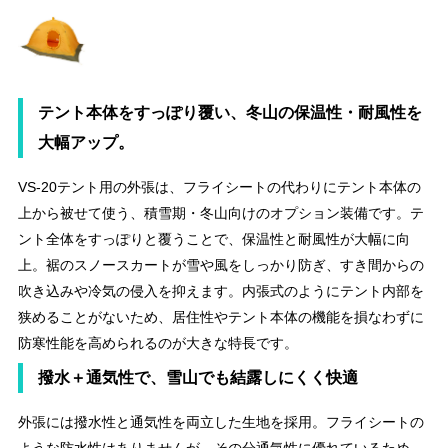
テント本体をすっぽり覆い、冬山の保温性・耐風性を
大幅アップ。
VS-20テント用の外張は、フライシートの代わりにテント本体の
上から被せて使う、積雪期・冬山向けのオプション装備です。テ
ント全体をすっぽりと覆うことで、保温性と耐風性が大幅に向
上。裾のスノースカートが雪や風をしっかり防ぎ、すき間からの
吹き込みや冷気の侵入を抑えます。内張式のようにテント内部を
狭めることがないため、居住性やテント本体の機能を損なわずに
防寒性能を高められるのが大きな特長です。
撥水＋通気性で、雪山でも結露しにくく快適
外張には撥水性と通気性を両立した生地を採用。フライシートの
ような防水性はありませんが、その分通気性に優れているため、