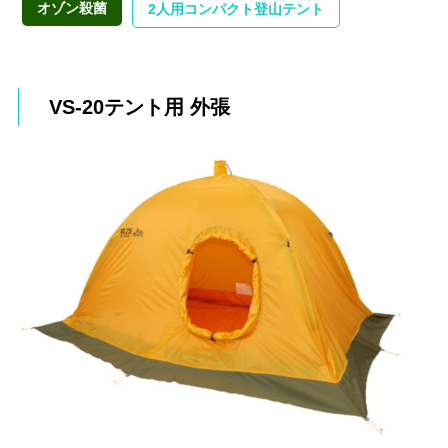
オゾン殺菌
2人用コンパクト登山テント
VS-20テント用 外張